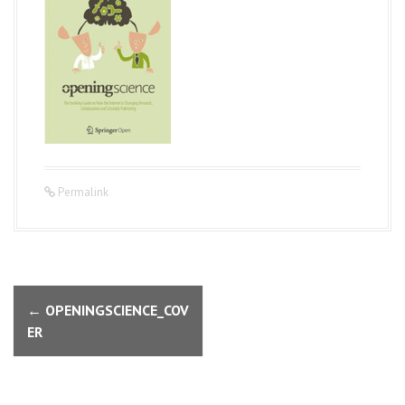
Permalink
N
←
OPENINGSCIENCE_COV
a
ER
v