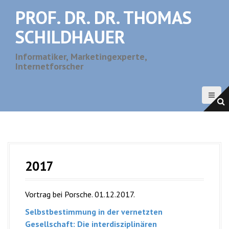
D
PROF. DR. DR. THOMAS
i
r
SCHILDHAUER
e
k
Informatiker, Marketingexperte,
Internetforscher
t
z
u
m
I
n
h
a
2017
l
t
Vortrag bei Porsche. 01.12.2017.
Selbstbestimmung in der vernetzten
Gesellschaft: Die interdisziplinären