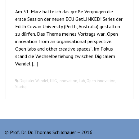
Am 31. März hatte ich das große Vergnügen die
erste Session der neuen ECU GetLINKED! Series der
Edith Cowan University (Perth, Australia) gestalten
zu dürfen. Das Thema meines Vortrags war „Open
innovation from an organisational perspective.
Open labs and other creative spaces“. Im Fokus
stand die Wechselbeziehung zwischen Digitalem
Wandel […]
Digitaler Wandel
,
HIIG
,
Innovation
,
Lab
,
Open innovation
,
Startup
© Prof. Dr. Dr. Thomas Schildhauer – 2016