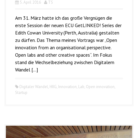
5. April 2016
TS
Am 31. März hatte ich das große Vergnügen die
erste Session der neuen ECU GetLINKED! Series der
Edith Cowan University (Perth, Australia) gestalten
zu dürfen. Das Thema meines Vortrags war „Open
innovation from an organisational perspective.
Open labs and other creative spaces“. Im Fokus
stand die Wechselbeziehung zwischen Digitalem
Wandel […]
Digitaler Wandel
,
HIIG
,
Innovation
,
Lab
,
Open innovation
,
Startup