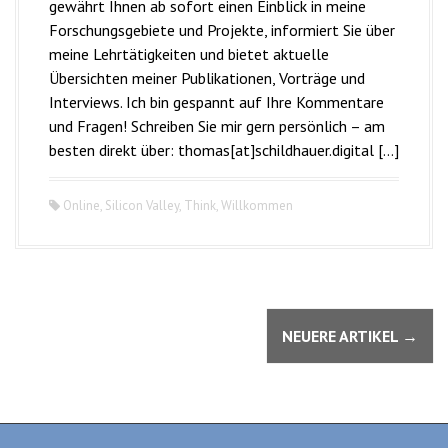
gewährt Ihnen ab sofort einen Einblick in meine
Forschungsgebiete und Projekte, informiert Sie über
meine Lehrtätigkeiten und bietet aktuelle
Übersichten meiner Publikationen, Vorträge und
Interviews. Ich bin gespannt auf Ihre Kommentare
und Fragen! Schreiben Sie mir gern persönlich – am
besten direkt über: thomas[at]schildhauer.digital […]
Online
,
Silicon Valley
,
Think
,
Willkommen
B
NEUERE ARTIKEL
→
e
i
t